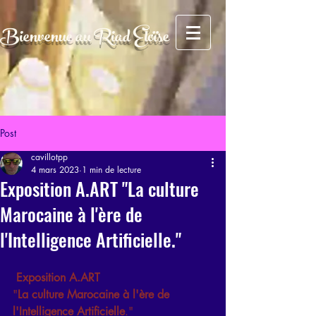
AFCF727CFA5FE2A4BE049FE6C259F0FC
Bienvenue au Riad Eloïse
Post
cavillotpp
4 mars 2023
1 min de lecture
Exposition A.ART "La culture
Marocaine à l'ère de
l'Intelligence Artificielle."
Exposition A.ART 
"
La culture Marocaine à l'ère de 
l'Intelligence Artificielle
."